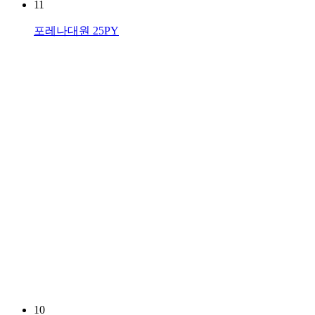
11
포레나대원 25PY
10