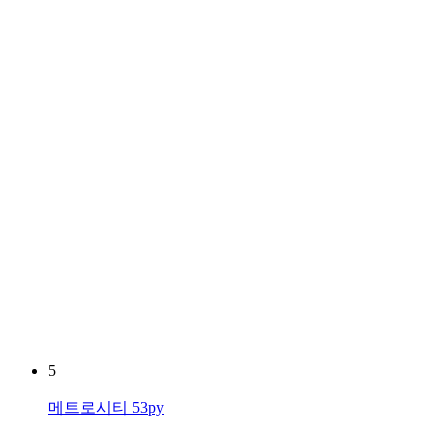
5
메트로시티 53py