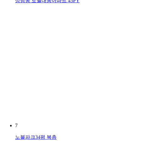
상남동 토월대동아파트 43PY
7
노블파크34평 복층