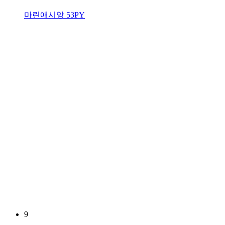
마린애시앙 53PY
9